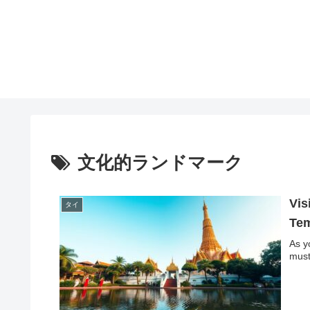
文化的ランドマーク
Vis
タイ
Te
As y
must