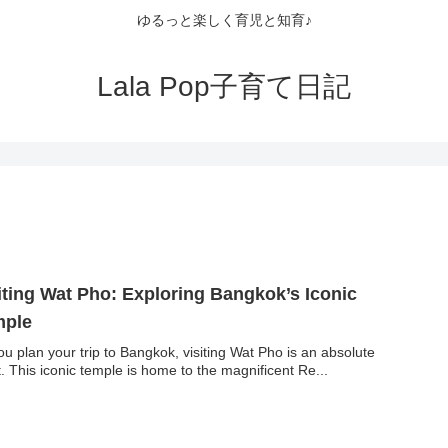
ゆるっと楽しく育児と知育♪
Lala Pop子育て日記
iting Wat Pho: Exploring Bangkok’s Iconic
mple
ou plan your trip to Bangkok, visiting Wat Pho is an absolute
. This iconic temple is home to the magnificent Re...